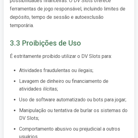
possibilidades financeiras. O DV Slots oferece
ferramentas de jogo responsável, incluindo limites de
depósito, tempo de sessão e autoexclusão
temporária.
3.3 Proibições de Uso
É estritamente proibido utilizar o DV Slots para:
Atividades fraudulentas ou ilegais;
Lavagem de dinheiro ou financiamento de
atividades ilícitas;
Uso de software automatizado ou bots para jogar;
Manipulação ou tentativa de burlar os sistemas do
DV Slots;
Comportamento abusivo ou prejudicial a outros
usuários.