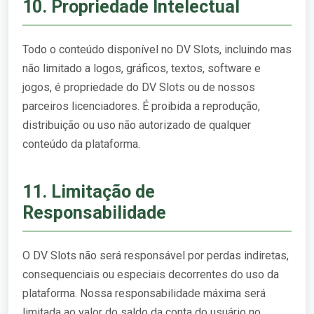
10. Propriedade Intelectual
Todo o conteúdo disponível no DV Slots, incluindo mas
não limitado a logos, gráficos, textos, software e
jogos, é propriedade do DV Slots ou de nossos
parceiros licenciadores. É proibida a reprodução,
distribuição ou uso não autorizado de qualquer
conteúdo da plataforma.
11. Limitação de
Responsabilidade
O DV Slots não será responsável por perdas indiretas,
consequenciais ou especiais decorrentes do uso da
plataforma. Nossa responsabilidade máxima será
limitada ao valor do saldo da conta do usuário no