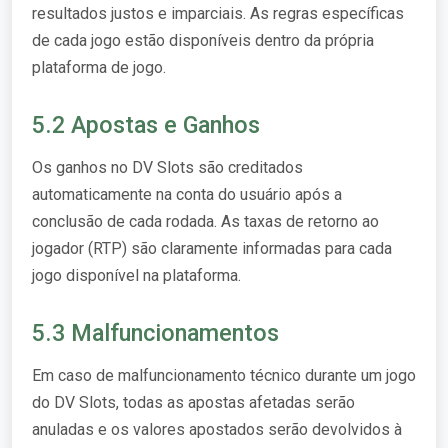
resultados justos e imparciais. As regras específicas
de cada jogo estão disponíveis dentro da própria
plataforma de jogo.
5.2 Apostas e Ganhos
Os ganhos no DV Slots são creditados
automaticamente na conta do usuário após a
conclusão de cada rodada. As taxas de retorno ao
jogador (RTP) são claramente informadas para cada
jogo disponível na plataforma.
5.3 Malfuncionamentos
Em caso de malfuncionamento técnico durante um jogo
do DV Slots, todas as apostas afetadas serão
anuladas e os valores apostados serão devolvidos à