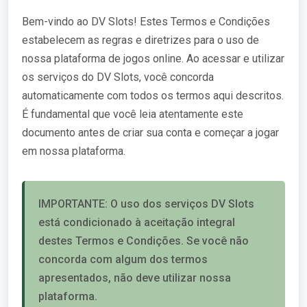
Bem-vindo ao DV Slots! Estes Termos e Condições
estabelecem as regras e diretrizes para o uso de
nossa plataforma de jogos online. Ao acessar e utilizar
os serviços do DV Slots, você concorda
automaticamente com todos os termos aqui descritos.
É fundamental que você leia atentamente este
documento antes de criar sua conta e começar a jogar
em nossa plataforma.
IMPORTANTE: O uso dos serviços DV Slots
está condicionado à aceitação integral
destes Termos e Condições. Se você não
concorda com algum dos termos
apresentados, não deve utilizar nossa
plataforma.