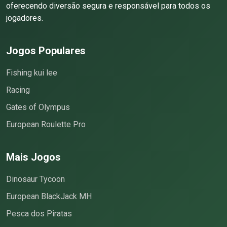
oferecendo diversão segura e responsável para todos os
jogadores.
Jogos Populares
Fishing kui lee
Racing
Gates of Olympus
European Roulette Pro
Mais Jogos
Dinosaur Tycoon
European BlackJack MH
Pesca dos Piratas