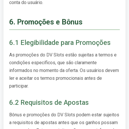
conta do usuário.
6. Promoções e Bônus
6.1 Elegibilidade para Promoções
As promoções do DV Slots estão sujeitas a termos e
condições específicos, que são claramente
informados no momento da oferta. Os usuários devem
ler e aceitar os termos promocionais antes de
participar.
6.2 Requisitos de Apostas
Bônus e promoções do DV Slots podem estar sujeitos
a requisitos de apostas antes que os ganhos possam