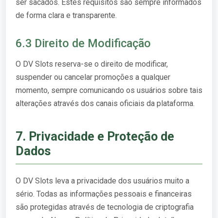
ser sacados. Estes requisitos são sempre informados
de forma clara e transparente.
6.3 Direito de Modificação
O DV Slots reserva-se o direito de modificar,
suspender ou cancelar promoções a qualquer
momento, sempre comunicando os usuários sobre tais
alterações através dos canais oficiais da plataforma.
7. Privacidade e Proteção de
Dados
O DV Slots leva a privacidade dos usuários muito a
sério. Todas as informações pessoais e financeiras
são protegidas através de tecnologia de criptografia