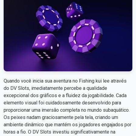
Quando você inicia sua aventura no Fishing kui lee através
do DV Slots, imediatamente percebe a qualidade
excepcional dos gráficos e a fluidez da jogabilidade. Cada
elemento visual foi cuidadosamente desenvolvido para
proporcionar uma imersão completa no mundo subaquático.
Os peixes nadam graciosamente pela tela, criando um
ambiente dinâmico que mantém os jogadores engajados por
horas a fio. O DV Slots investiu significativamente na