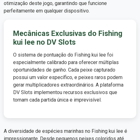
otimização deste jogo, garantindo que funcione
perfeitamente em qualquer dispositivo.
Mecânicas Exclusivas do Fishing
kui lee no DV Slots
O sistema de pontuação do Fishing kui lee foi
especialmente calibrado para oferecer múltiplas
oportunidades de ganho. Cada peixe capturado
possui um valor específico, e peixes raros podem
gerar multiplicadores extraordinários. A plataforma
DV Slots implementou recursos exclusivos que
tornam cada partida única e imprevisível.
A diversidade de espécies marinhas no Fishing kui lee é
impressionante. Desde pequenos peixes coloridos até