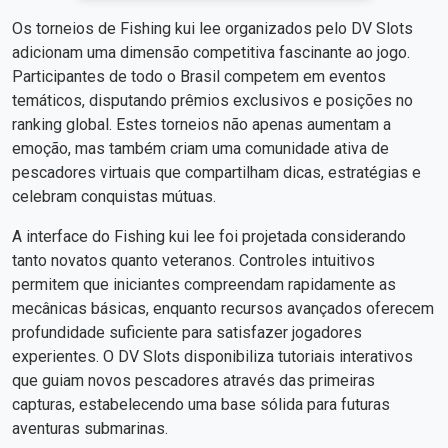
Os torneios de Fishing kui lee organizados pelo DV Slots
adicionam uma dimensão competitiva fascinante ao jogo.
Participantes de todo o Brasil competem em eventos
temáticos, disputando prêmios exclusivos e posições no
ranking global. Estes torneios não apenas aumentam a
emoção, mas também criam uma comunidade ativa de
pescadores virtuais que compartilham dicas, estratégias e
celebram conquistas mútuas.
A interface do Fishing kui lee foi projetada considerando
tanto novatos quanto veteranos. Controles intuitivos
permitem que iniciantes compreendam rapidamente as
mecânicas básicas, enquanto recursos avançados oferecem
profundidade suficiente para satisfazer jogadores
experientes. O DV Slots disponibiliza tutoriais interativos
que guiam novos pescadores através das primeiras
capturas, estabelecendo uma base sólida para futuras
aventuras submarinas.