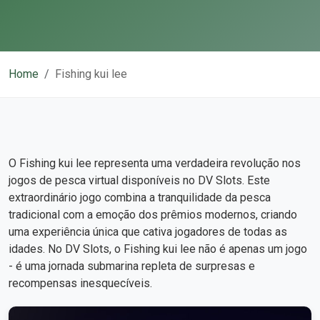
Home
Fishing kui lee
O Fishing kui lee representa uma verdadeira revolução nos
jogos de pesca virtual disponíveis no DV Slots. Este
extraordinário jogo combina a tranquilidade da pesca
tradicional com a emoção dos prêmios modernos, criando
uma experiência única que cativa jogadores de todas as
idades. No DV Slots, o Fishing kui lee não é apenas um jogo
- é uma jornada submarina repleta de surpresas e
recompensas inesquecíveis.