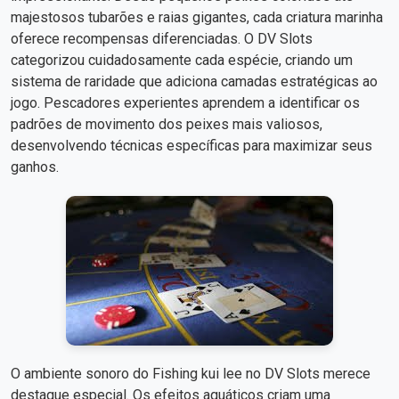
majestosos tubarões e raias gigantes, cada criatura marinha
oferece recompensas diferenciadas. O DV Slots
categorizou cuidadosamente cada espécie, criando um
sistema de raridade que adiciona camadas estratégicas ao
jogo. Pescadores experientes aprendem a identificar os
padrões de movimento dos peixes mais valiosos,
desenvolvendo técnicas específicas para maximizar seus
ganhos.
O ambiente sonoro do Fishing kui lee no DV Slots merece
destaque especial. Os efeitos aquáticos criam uma