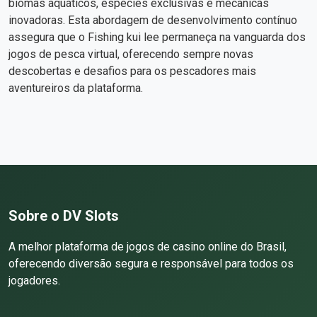
biomas aquáticos, espécies exclusivas e mecânicas
inovadoras. Esta abordagem de desenvolvimento contínuo
assegura que o Fishing kui lee permaneça na vanguarda dos
jogos de pesca virtual, oferecendo sempre novas
descobertas e desafios para os pescadores mais
aventureiros da plataforma.
Sobre o DV Slots
A melhor plataforma de jogos de casino online do Brasil,
oferecendo diversão segura e responsável para todos os
jogadores.